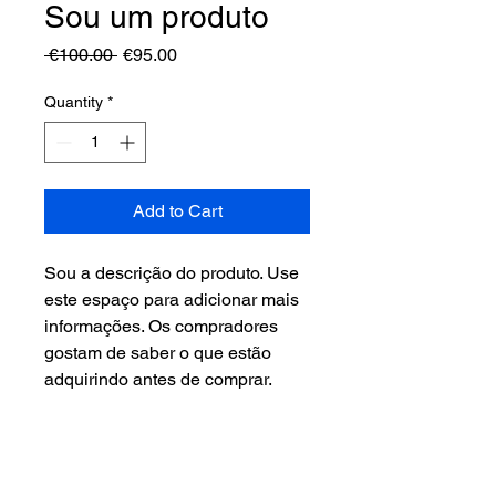
Sou um produto
Regular
Sale
 €100.00 
€95.00
Price
Price
Quantity
*
Add to Cart
Sou a descrição do produto. Use 
este espaço para adicionar mais 
informações. Os compradores 
gostam de saber o que estão 
adquirindo antes de comprar.
DETALHES DO PRODUTO
Use este espaço para adicionar mais